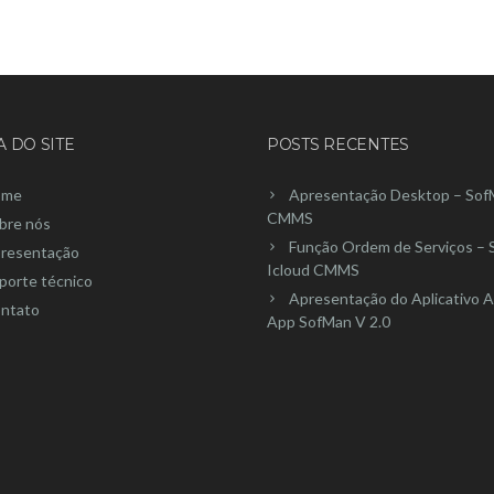
 DO SITE
POSTS RECENTES
ome
Apresentação Desktop – Sof
CMMS
bre nós
Função Ordem de Serviços –
resentação
Icloud CMMS
porte técnico
Apresentação do Aplicativo A
ntato
App SofMan V 2.0