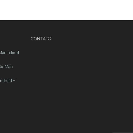
CONTATO
Man Icloud
 SofMan
ndroid –