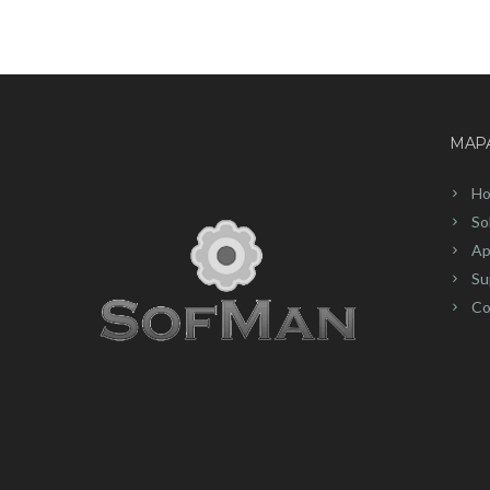
MAPA
H
So
Ap
Su
Co