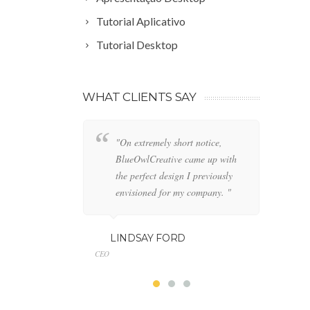
Tutorial Aplicativo
Tutorial Desktop
WHAT CLIENTS SAY
"On extremely short notice,
"W
BlueOwlCreative came up with
lo
the perfect design I previously
de
envisioned for my company. "
an
LINDSAY FORD
GE
CEO
Marketin