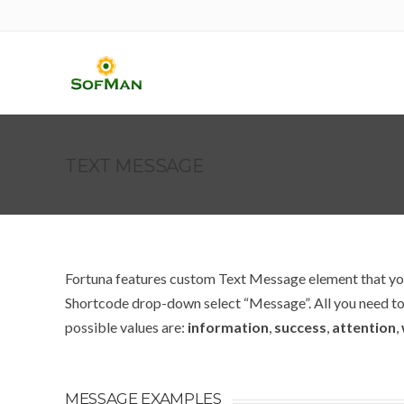
TEXT MESSAGE
Fortuna features custom Text Message element that you
Shortcode drop-down select “Message”. All you need to d
possible values are:
information
,
success
,
attention
,
MESSAGE EXAMPLES