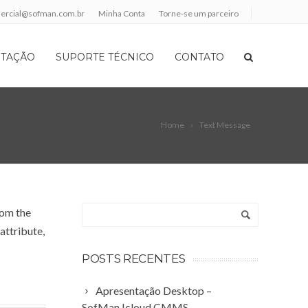
ercial@sofman.com.br
Minha Conta
Torne-se um parceiro
TAÇÃO
SUPORTE TÉCNICO
CONTATO
Home
Text Message
rom the
attribute,
POSTS RECENTES
Apresentação Desktop –
SofMan Icloud CMMS