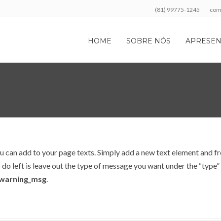
(81) 99775-1245
com
HOME
SOBRE NÓS
APRESEN
 can add to your page texts. Simply add a new text element and f
o left is leave out the type of message you want under the “type” 
warning_msg
.